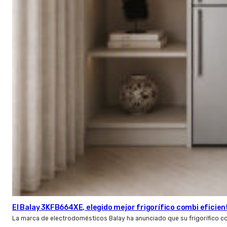
El Balay 3KFB664XE, elegido mejor frigorífico combi eficien
La marca de electrodomésticos Balay ha anunciado que su frigorífico c