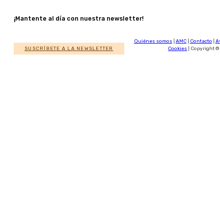
¡Mantente al día con nuestra newsletter!
Quiénes somos
|
AMC
|
Contacto
|
A
SUSCRÍBETE A LA NEWSLETTER
Cookies
| Copyright ©