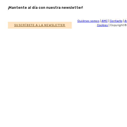
¡Mantente al día con nuestra newsletter!
Quiénes somos
|
AMC
|
Contacto
|
A
SUSCRÍBETE A LA NEWSLETTER
Cookies
| Copyright ©