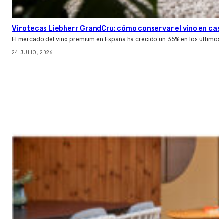
Vinotecas Liebherr GrandCru: cómo conservar el vino en ca
El mercado del vino premium en España ha crecido un 35% en los último
24 JULIO, 2026