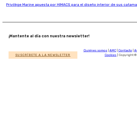
Privilège Marine apuesta por HIMACS para el diseño interior de sus catama
¡Mantente al día con nuestra newsletter!
Quiénes somos
|
AMC
|
Contacto
|
A
SUSCRÍBETE A LA NEWSLETTER
Cookies
| Copyright ©