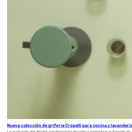
Nueva colección de grifería Cropelli para cocina y lavanderí