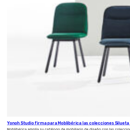
Yonoh Studio firma para Moblibérica las colecciones Silueta 
Moblibérica amplía su catálogo de mobiliario de diseño con las coleccio