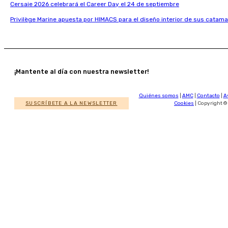
Cersaie 2026 celebrará el Career Day el 24 de septiembre
Privilège Marine apuesta por HIMACS para el diseño interior de sus catama
¡Mantente al día con nuestra newsletter!
Quiénes somos
|
AMC
|
Contacto
|
A
SUSCRÍBETE A LA NEWSLETTER
Cookies
| Copyright ©