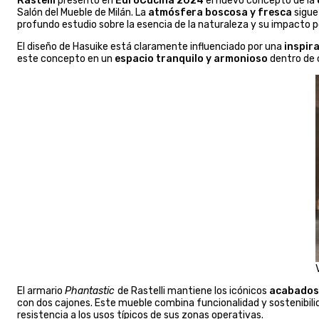
Rastelli
presentó en
EuroCucina 2024
el nuevo concepto de la
Salón del Mueble de Milán. La
atmósfera boscosa y fresca
sigue
profundo estudio sobre la esencia de la naturaleza y su impacto p
El diseño de Hasuike está claramente influenciado por una
inspir
este concepto en un
espacio tranquilo y armonioso
dentro de 
El armario
Phantastic
de Rastelli mantiene los icónicos
acabados 
con dos cajones. Este mueble combina funcionalidad y sostenibilida
resistencia a los usos típicos de sus zonas operativas.