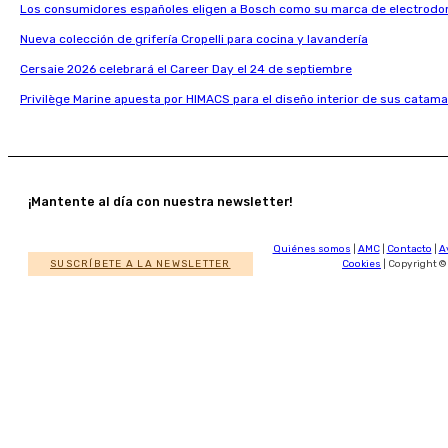
Los consumidores españoles eligen a Bosch como su marca de electrodo
Nueva colección de grifería Cropelli para cocina y lavandería
Cersaie 2026 celebrará el Career Day el 24 de septiembre
Privilège Marine apuesta por HIMACS para el diseño interior de sus catama
¡Mantente al día con nuestra newsletter!
Quiénes somos
|
AMC
|
Contacto
|
A
SUSCRÍBETE A LA NEWSLETTER
Cookies
| Copyright ©