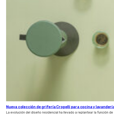
Nueva colección de grifería Cropelli para cocina y lavanderí
La evolución del diseño residencial ha llevado a replantear la función de