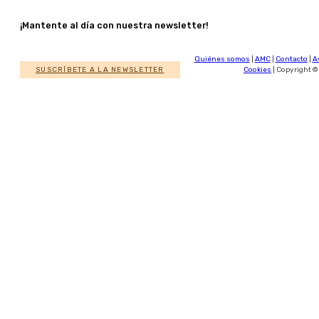
¡Mantente al día con nuestra newsletter!
Quiénes somos
|
AMC
|
Contacto
|
A
SUSCRÍBETE A LA NEWSLETTER
Cookies
| Copyright ©