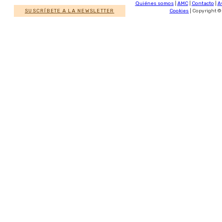
Quiénes somos
|
AMC
|
Contacto
|
A
SUSCRÍBETE A LA NEWSLETTER
Cookies
| Copyright ©