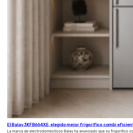
El Balay 3KFB664XE, elegido mejor frigorífico combi eficien
La marca de electrodomésticos Balay ha anunciado que su frigorífico c