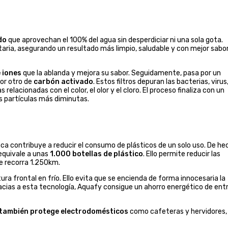
do
que aprovechan el 100% del agua sin desperdiciar ni una sola gota.
ia, asegurando un resultado más limpio, saludable y con mejor sabor
 iones
que la ablanda y mejora su sabor. Seguidamente, pasa por un
or otro de
carbón activado
. Estos filtros depuran las bacterias, virus
lacionadas con el color, el olor y el cloro. El proceso finaliza con un
as partículas más diminutas.
a contribuye a reducir el consumo de plásticos de un solo uso. De he
 equivale a unas
1.000 botellas de plástico
. Ello permite reducir las
e recorra 1.250km.
ura frontal en frío. Ello evita que se encienda de forma innocesaria la
acias a esta tecnología, Aquafy consigue un ahorro energético de entr
también protege electrodomésticos
como cafeteras y hervidores,