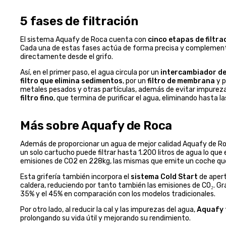
5 fases de filtración
El sistema Aquafy de Roca cuenta con
cinco etapas de filtra
Cada una de estas fases actúa de forma precisa y complementar
directamente desde el grifo.
Así, en el primer paso, el agua circula por un
intercambiador de
filtro que elimina sedimentos
, por un
filtro de membrana
y p
metales pesados y otras partículas, además de evitar impurezas re
filtro fino
, que termina de purificar el agua, eliminando hasta l
Más sobre Aquafy de Roca
Además de proporcionar un agua de mejor calidad Aquafy de Roc
un solo cartucho puede filtrar hasta 1.200 litros de agua lo que
emisiones de CO2 en 228kg, las mismas que emite un coche qu
Esta grifería también incorpora el
sistema Cold Start
de apert
caldera, reduciendo por tanto también las emisiones de CO₂. Gr
35% y el 45% en comparación con los modelos tradicionales.
Por otro lado, al reducir la cal y las impurezas del agua,
Aquafy 
prolongando su vida útil y mejorando su rendimiento.