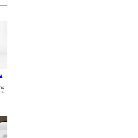
ca
rio
ln,