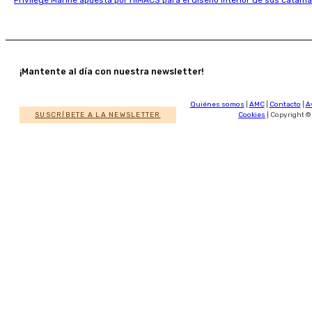
¡Mantente al día con nuestra newsletter!
Quiénes somos
|
AMC
|
Contacto
|
A
SUSCRÍBETE A LA NEWSLETTER
Cookies
| Copyright ©