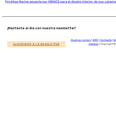
Privilège Marine apuesta por HIMACS para el diseño interior de sus catama
¡Mantente al día con nuestra newsletter!
Quiénes somos
|
AMC
|
Contacto
|
A
SUSCRÍBETE A LA NEWSLETTER
Cookies
| Copyright ©