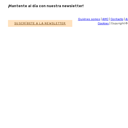
¡Mantente al día con nuestra newsletter!
Quiénes somos
|
AMC
|
Contacto
|
A
SUSCRÍBETE A LA NEWSLETTER
Cookies
| Copyright ©