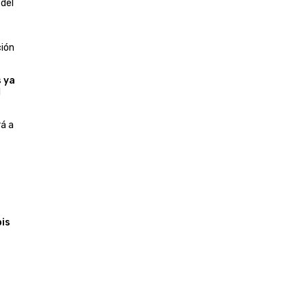
 del
ción
s ya
l
rá a
is