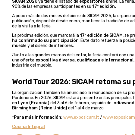
SICAM 2026
ya tiene el listado de
expositores o
nline. La fer
90% de las empresas participantes en su
17ª edición.
A poco más de dos meses del cierre de SICAM 2025, la organizac
publicación, disponible desde enero, mantiene la tradición de ad
de la visita a la feria.
La próxima edición, que marcará la
17ª edición de SICAM
, se p
ha confirmado su participación
. Este dato refuerza la posic
mueble y el diseño de interiores.
Junto a las grandes marcas del sector, la feria contará con un
una
oferta expositiva diversa, cualificada e internacional,
industria del mueble.
World Tour 2026: SICAM retoma su 
La organización también ha anunciado la reanudación de su pr
Pordenone. En 2026, SICAM estará presente en las principales 
en Lyon (Francia)
del 3 al 6 de febrero, seguido de
Indiawood 
Birmingham (Reino Unido)
del 1 al 4 de marzo.
*
Para más información:
www.exposicam.it
/
www.exposicam.i
Cocina Integral