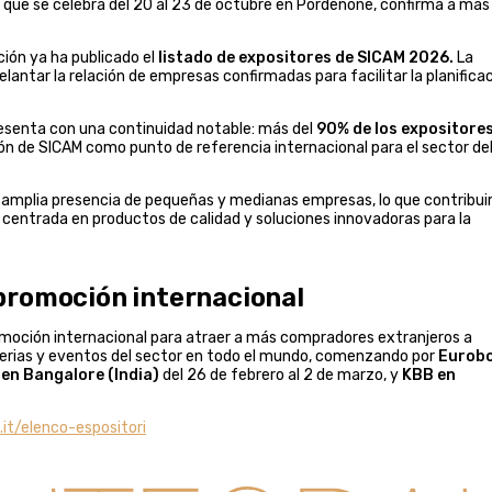
ia, que se celebra del 20 al 23 de octubre en Pordenone, confirma a más
ión ya ha publicado el
listado de expositores de SICAM 2026.
La
elantar la relación de empresas confirmadas para facilitar la planifica
resenta con una continuidad notable: más del
90% de los expositore
ión de SICAM como punto de referencia internacional para el sector de
a amplia presencia de pequeñas y medianas empresas, lo que contribui
centrada en productos de calidad y soluciones innovadoras para la
promoción internacional
omoción internacional para atraer a más compradores extranjeros a
ferias y eventos del sector en todo el mundo, comenzando por
Eurobo
en Bangalore (India)
del 26 de febrero al 2 de marzo, y
KBB en
t/elenco-espositori