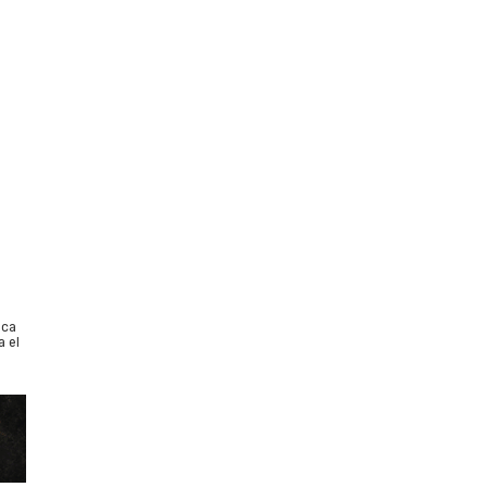
ica
a el