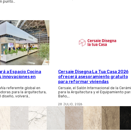
n punto…
ará a Espacio Cocina
Cersaie Disegna La Tua Casa 2026
as innovaciones en
ofrecerá asesoramiento gratuito
para reformar viviendas
ñía referemte global en
Cersaie, el Salón Internacional de la Cerám
adoras para la arquitectura,
para la Arquitectura y el Equipamiento par
el diseño, volverá…
Baño,…
28 JULIO, 2026