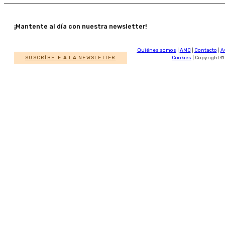
¡Mantente al día con nuestra newsletter!
Quiénes somos
|
AMC
|
Contacto
|
A
SUSCRÍBETE A LA NEWSLETTER
Cookies
| Copyright ©