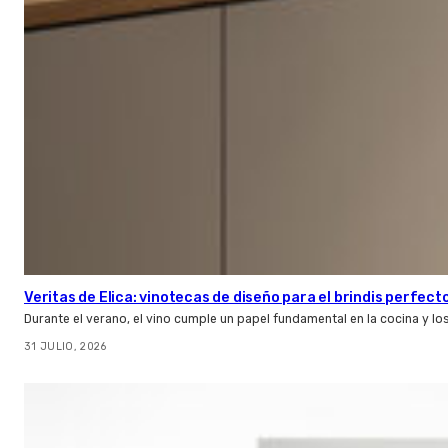
Veritas de Elica: vinotecas de diseño para el brindis perfect
Durante el verano, el vino cumple un papel fundamental en la cocina y l
31 JULIO, 2026