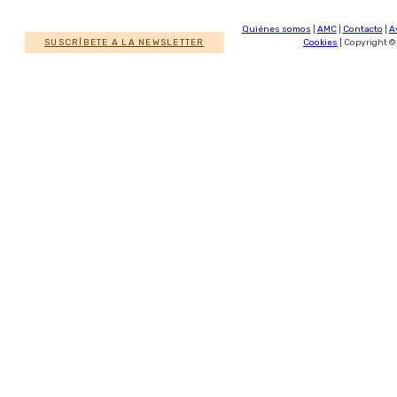
Quiénes somos
|
AMC
|
Contacto
|
A
SUSCRÍBETE A LA NEWSLETTER
Cookies
| Copyright ©