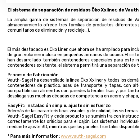
El sistema de separación de residuos Öko Xxliner, de Vaut
La amplia gama de sistemas de separación de residuos de Vau
almacenamiento ofrece tres familias de productos diferentes 
comunitarios de eliminación y reciclaje…).
El más destacado es Öko Liner, que ahora se ha ampliado para inc
de gran volumen incluso en pequeños armarios de cocina. El sist
han desarrollado también contenedores especiales para este 
contenedores existente, el sistema permitirá una separación de t
Proceso de fabricación
Vauth-Sagel ha desarrollado la línea Öko Xxliner y todos los de
contenedores de plástico, asas de transporte, y tapas, con alt
compatible con alimentos con paredes laterales lisas y, por tant
despliega sus muchas décadas de competencia en acero y chapa,
EasyFit: instalación simple, ajuste sin esfuerzo
Además de las características visuales y de calidad, los sistemas
Vauth-Sagel EasyFit y cada producto se suministra con instruccio
correctamente los orificios para el cajón. Los sistemas individ
mediante ajuste 3D, mientras que los paneles frontales disponib
* Para más information:
www.vauth-sagel.com