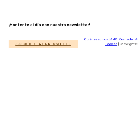
¡Mantente al día con nuestra newsletter!
Quiénes somos
|
AMC
|
Contacto
|
A
SUSCRÍBETE A LA NEWSLETTER
Cookies
| Copyright ©