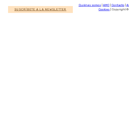
Quiénes somos
|
AMC
|
Contacto
|
A
SUSCRÍBETE A LA NEWSLETTER
Cookies
| Copyright ©