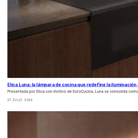
Elica Luna: la lámpara de cocina que redefine la iluminació
Presentada por Elica con motivo de EuroCucina, Luna se consolida com
27 JULIO, 2026