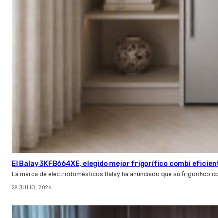
El Balay 3KFB664XE, elegido mejor frigorífico combi eficien
La marca de electrodomésticos Balay ha anunciado que su frigorífico c
29 JULIO, 2026