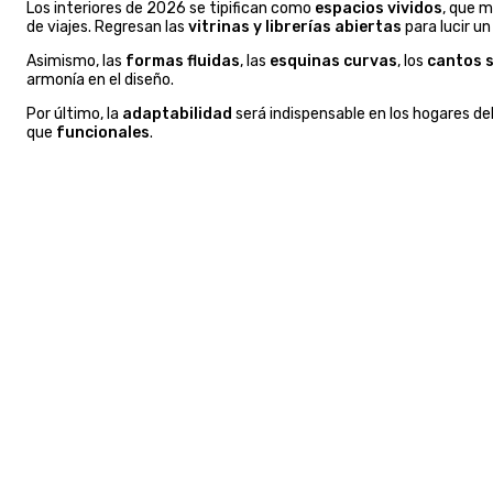
Los interiores de 2026 se tipifican como
espacios vividos
, que 
de viajes. Regresan las
vitrinas y librerías abiertas
para lucir u
Asimismo, las
formas fluidas
, las
esquinas curvas
, los
cantos 
armonía en el diseño.
Por último, la
adaptabilidad
será indispensable en los hogares d
que
funcionales
.