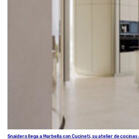
Snaidero llega a Marbella con Cucineti, su atelier de cocinas 