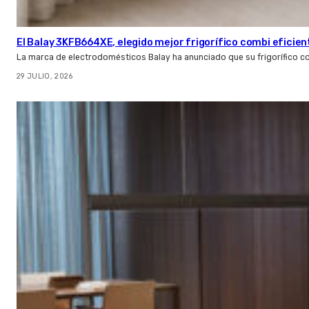
El Balay 3KFB664XE, elegido mejor frigorífico combi eficien
La marca de electrodomésticos Balay ha anunciado que su frigorífico c
29 JULIO, 2026