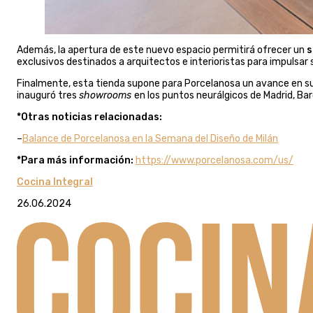
Además, la apertura de este nuevo espacio permitirá ofrecer un
s
exclusivos destinados a arquitectos e interioristas para impulsar 
Finalmente, esta tienda supone para Porcelanosa un avance en su p
inauguró tres
showrooms
en los puntos neurálgicos de Madrid, Bar
*Otras noticias relacionadas:
–
Balance de Porcelanosa en la Semana del Diseño de Milán
*Para más información:
https://www.porcelanosa.com/us/
Cocina Integral
26.06.2024