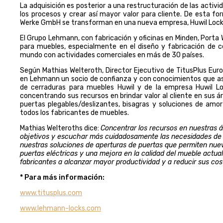
La adquisición es posterior a una restructuración de las activi
los procesos y crear así mayor valor para cliente. De esta fo
Werke GmbH se transforman en una nueva empresa, Huwil Locks
El Grupo Lehmann, con fabricación y oficinas en Minden, Porta 
para muebles, especialmente en el diseño y fabricación de
mundo con actividades comerciales en más de 30 países.
Según Mathias Welteroth, Director Ejecutivo de TitusPlus Eur
en Lehmann un socio de confianza y con conocimientos que aseg
de cerraduras para muebles Huwil y de la empresa Huwil L
concentrando sus recursos en brindar valor al cliente en sus
puertas plegables/deslizantes, bisagras y soluciones de amo
todos los fabricantes de muebles.
Mathias Welteroths dice:
Concentrar los recursos en nuestras 
objetivos y escuchar más cuidadosamente las necesidades de l
nuestras soluciones de aperturas de puertas que permiten nue
puertas eléctricas y una mejora en la calidad del mueble actua
fabricantes a alcanzar mayor productividad y a reducir sus cos
* Para más información:
www.titusplus.com
www.lehmann-locks.com