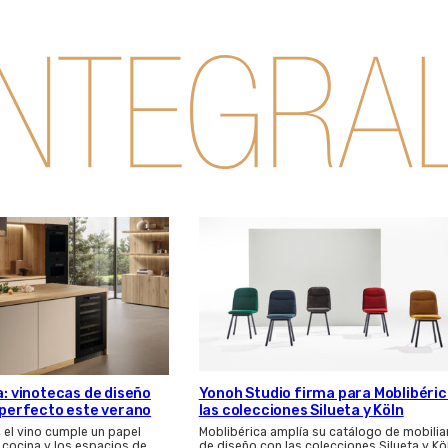
a: vinotecas de diseño
Yonoh Studio firma para Moblibéri
s perfecto este verano
las colecciones Silueta y Köln
, el vino cumple un papel
Moblibérica amplía su catálogo de mobilia
 cocina y los espacios de…
de diseño con las colecciones Silueta y Kö