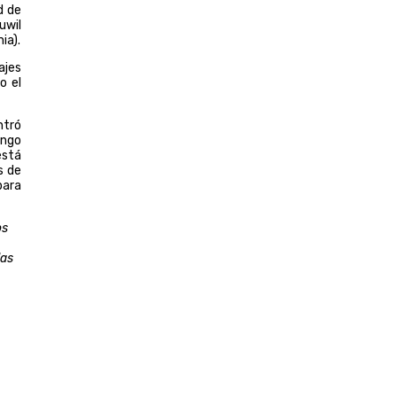
d de
uwil
ia).
ajes
o el
ntró
ango
está
s de
para
os
las