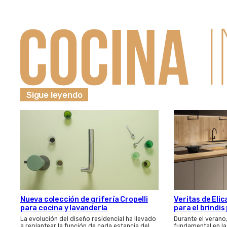
Sigue leyendo
Nueva colección de grifería Cropelli
Veritas de Elic
para cocina y lavandería
para el brindi
La evolución del diseño residencial ha llevado
Durante el verano
a replantear la función de cada estancia del
fundamental en la