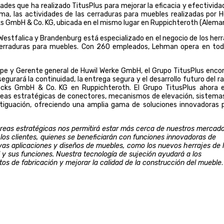
dades que ha realizado TitusPlus para mejorar la eficacia y efectivida
rma, las actividades de las cerraduras para muebles realizadas por H
 GmbH & Co. KG, ubicada en el mismo lugar en Ruppichteroth (Aleman
Westfalica y Brandenburg está especializado en el negocio de los herr
 cerraduras para muebles. Con 260 empleados, Lehman opera en tod
ope y Gerente general de Huwil Werke GmbH, el Grupo TitusPlus enco
urará la continuidad, la entrega segura y el desarrollo futuro del r
ocks GmbH & Co. KG en Ruppichteroth. El Grupo TitusPlus ahora 
 áreas estratégicas de conectores, mecanismos de elevación, sistema
rtiguación, ofreciendo una amplia gama de soluciones innovadoras 
áreas estratégicas nos permitirá estar más cerca de nuestros mercad
os clientes, quienes se beneficiarán con funciones innovadoras de
vas aplicaciones y diseños de muebles, como los nuevos herrajes de 
l y sus funciones. Nuestra tecnología de sujeción ayudará a los
tos de fabricación y mejorar la calidad de la construcción del mueble
.