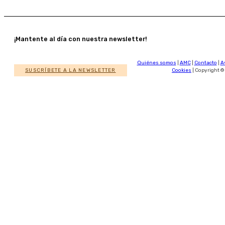
¡Mantente al día con nuestra newsletter!
Quiénes somos
|
AMC
|
Contacto
|
A
SUSCRÍBETE A LA NEWSLETTER
Cookies
| Copyright ©