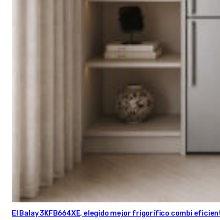
El Balay 3KFB664XE, elegido mejor frigorífico combi eficien