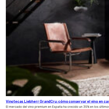
Vinotecas Liebherr GrandCru: cómo conservar el vino en ca
El mercado del vino premium en España ha crecido un 35% en los último