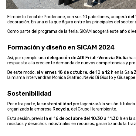
El recinto ferial de Pordenone, con sus 10 pabellones, acogerá
del 
decoración. En una cita que figura entre las principales del sector a
Como parte del programa de la feria, SICAM acogerá este año
div
Formación y diseño en SICAM 2024
Así, por ejemplo una
delegación de ADI Friuli-Venezia Giulia
ha o
respuesta a la creciente demanda de nuevas competencias y profe
De este modo,
el viernes 18 de octubre, de 10 a 12 h
en la Sala
la misma intervendrán Monica Graffeo, Nevio Di Giusto y Giuseppe D
Sostenibilidad
Por otra parte, la
sostenibilidad
protagonizará la sesión titulada
organizado la empresa
Recycla
, del Grupo Herambiente.
Esta sesión, prevista
el 16 de octubre del 10:30 a 11:30 h
en la 
residuos y desechos industriales en recursos, garantizando la traza