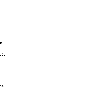
ón
avés
na