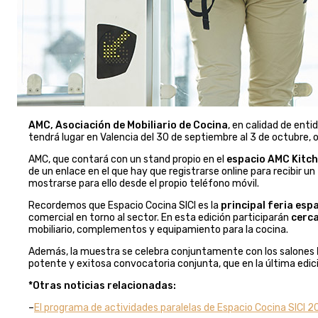
AMC, Asociación de Mobiliario de Cocina
, en calidad de enti
tendrá lugar en Valencia del 30 de septiembre al 3 de octubre,
AMC, que contará con un stand propio en el
espacio AMC Kitc
de un enlace en el que hay que registrarse online para recibir un
mostrarse para ello desde el propio teléfono móvil.
Recordemos que Espacio Cocina SICI es la
principal feria esp
comercial en torno al sector. En esta edición participarán
cerca
mobiliario, complementos y equipamiento para la cocina.
Además, la muestra se celebra conjuntamente con los salones
potente y exitosa convocatoria conjunta, que en la última edic
*Otras noticias relacionadas:
–
El programa de actividades paralelas de Espacio Cocina SICI 