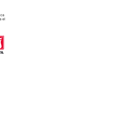
ica
a el