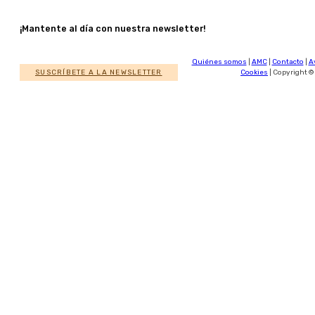
¡Mantente al día con nuestra newsletter!
Quiénes somos
|
AMC
|
Contacto
|
A
SUSCRÍBETE A LA NEWSLETTER
Cookies
| Copyright ©