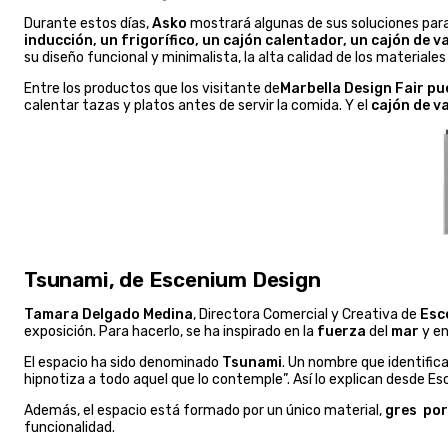
Durante estos días,
Asko
mostrará algunas de sus soluciones para 
inducción, un frigorífico, un cajón calentador, un cajón de
su diseño funcional y minimalista, la alta calidad de los materiale
Entre los productos que los visitante de
Marbella Design Fair p
calentar tazas y platos antes de servir la comida. Y el
cajón de v
Tsunami, de Escenium Design
Tamara Delgado Medina
, Directora Comercial y Creativa de
Esc
exposición. Para hacerlo, se ha inspirado en la
fuerza
del
mar
y en
El espacio ha sido denominado
Tsunami
. Un nombre que identific
hipnotiza a todo aquel que lo contemple”. Así lo explican desde E
Además, el espacio está formado por un único material,
gres
por
funcionalidad.