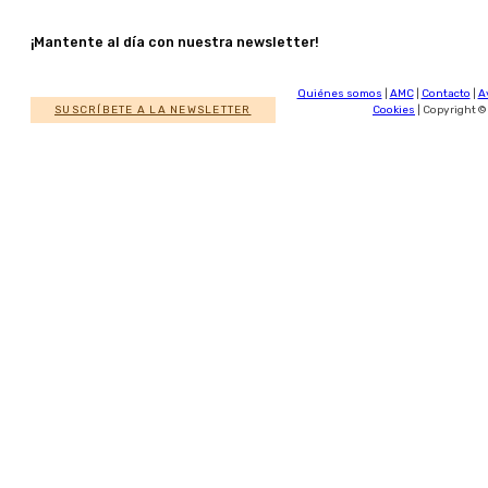
¡Mantente al día con nuestra newsletter!
Quiénes somos
|
AMC
|
Contacto
|
A
SUSCRÍBETE A LA NEWSLETTER
Cookies
| Copyright ©