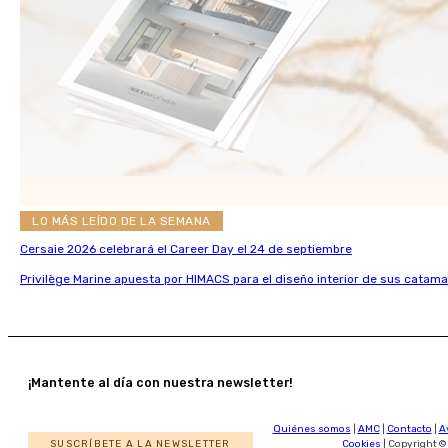
LO MÁS LEÍDO DE LA SEMANA
Cersaie 2026 celebrará el Career Day el 24 de septiembre
Privilège Marine apuesta por HIMACS para el diseño interior de sus catama
¡Mantente al día con nuestra newsletter!
Quiénes somos
|
AMC
|
Contacto
|
A
SUSCRÍBETE A LA NEWSLETTER
Cookies
| Copyright ©