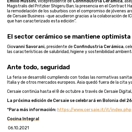
Emilio Mussini
, vicepresidente de
Confindustria Ceramica
, as
Magistralis del Pritzker Shigeru Ban; la presencia en el Contract 
la remodelación de los suburbios con el compromiso de jóvenes arqu
de Cersaie Business -que acudieron gracias a la colaboración de 
que han caracterizado esta edición”.
El sector cerámico se mantiene optimista
Gio
vanni Savorani,
presidente de
Confindustria Cerámica
, ce
las características de salubridad, higiene y sostenibilidad ambient
Ante todo, seguridad
La feria se desarrolló cumpliendo con todas las normativas sanitar
Italia y de otros mercados europeos. Asia quedó fuera de la cita ya
Cersaie continúa hasta el 8 de octubre a través de Cersaie Digita
La próxima edición de Cersaie se celebrará en Bolonia del 2
*
Para más información:
https://www.cersaie.it/it/index.php
Cocina Integral
06.10.2021