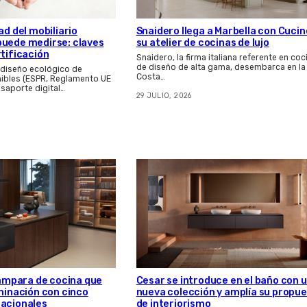
Snaidero llega a Marbella con Cucin
ad del mobiliario
su atelier de cocinas de lujo
puede medirse: claves
rtificación
Snaidero, la firma italiana referente en coc
de diseño de alta gama, desembarca en la
 diseño ecológico de
Costa…
ibles (ESPR, Reglamento UE
asaporte digital…
29 JULIO, 2026
 lámpara de cocina que
Cesar se introduce en el baño con 
uminación con cinco
nueva colección y amplía su propu
nacionales
de interiorismo