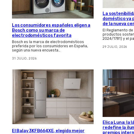
La sostenibilid
doméstico ya 
de la nueva ce
Los consumidores españoles eligen a
Bosch como su marca de
El Reglamento de
productos sosten
electrodomésticos favorita
2024/1781) y el p
Bosch es la marca de electrodomésticos
preferida por los consumidores en España,
29 JULIO, 2026
según una nueva encuesta…
31 JULIO, 2026
Elica Luna: la
redefine la il
El Balay 3KFB664XE, elegido mejor
premios inter