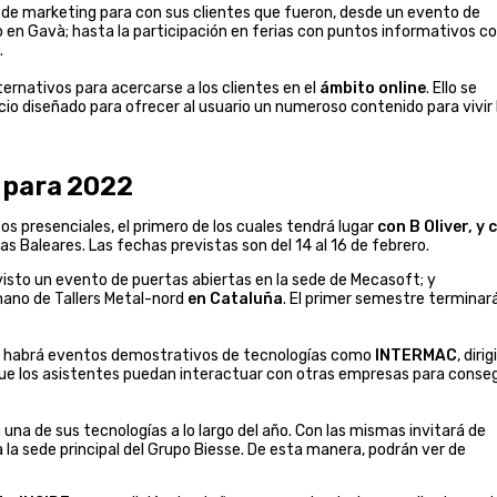
 de marketing para con sus clientes que fueron, desde un evento de
o en Gavà; hasta la participación en ferias con puntos informativos 
.
ernativos para acercarse a los clientes en el
ámbito online
. Ello se
cio diseñado para ofrecer al usuario un numeroso contenido para vivir 
 para 2022
s presenciales, el primero de los cuales tendrá lugar
con B Oliver, y 
slas Baleares. Las fechas previstas son del 14 al 16 de febrero.
visto un evento de puertas abiertas en la sede de Mecasoft; y
 mano de Tallers Metal-nord
en Cataluña
. El primer semestre terminar
à, habrá eventos demostrativos de tecnologías como
INTERMAC
, diri
que los asistentes puedan interactuar con otras empresas para conseg
a de sus tecnologías a lo largo del año. Con las mismas invitará de
a sede principal del Grupo Biesse. De esta manera, podrán ver de