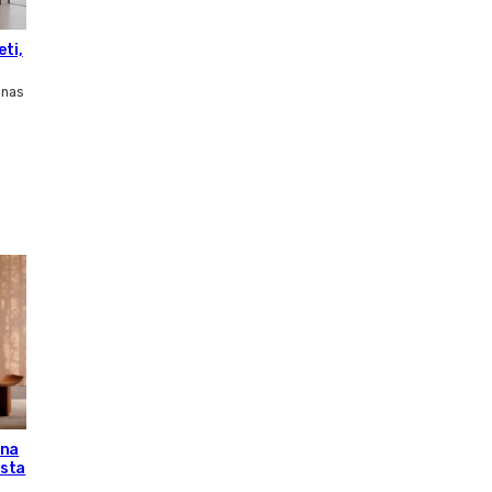
eti,
inas
una
esta