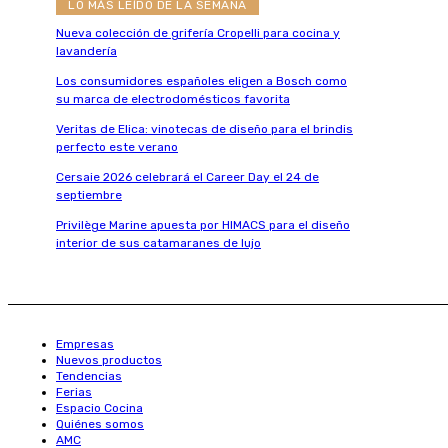
LO MÁS LEÍDO DE LA SEMANA
Nueva colección de grifería Cropelli para cocina y
lavandería
Los consumidores españoles eligen a Bosch como
su marca de electrodomésticos favorita
Veritas de Elica: vinotecas de diseño para el brindis
perfecto este verano
Cersaie 2026 celebrará el Career Day el 24 de
septiembre
Privilège Marine apuesta por HIMACS para el diseño
interior de sus catamaranes de lujo
Empresas
Nuevos productos
Tendencias
Ferias
Espacio Cocina
Quiénes somos
AMC