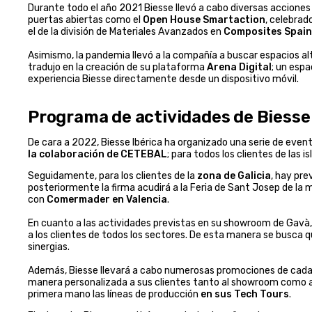
Durante todo el año 2021 Biesse llevó a cabo diversas acciones
puertas abiertas como el
Open House Smartaction
, celebrad
el de la división de Materiales Avanzados en
Composites Spain
Asimismo, la pandemia llevó a la compañía a buscar espacios alt
tradujo en la creación de su plataforma
Arena Digital
; un espa
experiencia Biesse directamente desde un dispositivo móvil.
Programa de actividades de Biesse
De cara a 2022, Biesse Ibérica ha organizado una serie de evento
la colaboración de CETEBAL
; para todos los clientes de las i
Seguidamente, para los clientes de la
zona de Galicia
, hay pre
posteriormente la firma acudirá a la Feria de Sant Josep de la
con
Comermader en Valencia
.
En cuanto a las actividades previstas en su showroom de Gav
a los clientes de todos los sectores. De esta manera se busca 
sinergias.
Además, Biesse llevará a cabo numerosas promociones de cada un
manera personalizada a sus clientes tanto al showroom como a l
primera mano las líneas de producción
en sus Tech Tours
.