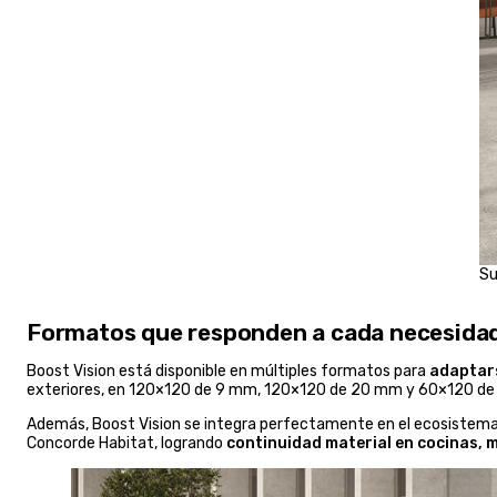
Su
Formatos que responden a cada necesidad
Boost Vision está disponible en múltiples formatos para
adaptars
exteriores, en 120×120 de 9 mm, 120×120 de 20 mm y 60×120 de 
Además, Boost Vision se integra perfectamente en el ecosistem
Concorde Habitat, logrando
continuidad material en cocinas, m