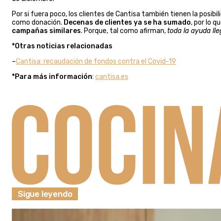
Por si fuera poco, los clientes de Cantisa también tienen la posibil
como donación.
Decenas de clientes ya se ha sumado
, por lo 
campañas similares
. Porque, tal como afirman,
toda la ayuda ll
*Otras noticias relacionadas
–
Cantisa: recaudación de fondos contra el Covid-19
*Para más información
:
cantisa.es
Sigue leyendo