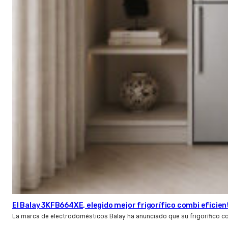
El Balay 3KFB664XE, elegido mejor frigorífico combi eficien
La marca de electrodomésticos Balay ha anunciado que su frigorífico c