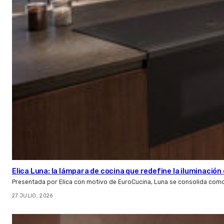
Elica Luna: la lámpara de cocina que redefine la iluminació
Presentada por Elica con motivo de EuroCucina, Luna se consolida com
27 JULIO, 2026