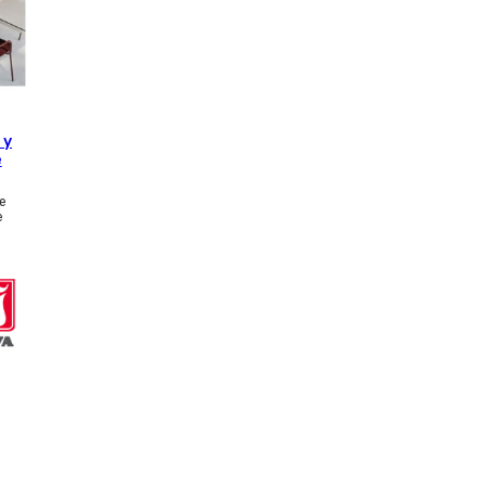
 y
e
e
e