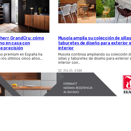
bherr GrandCru: cómo
Musola amplía su colección de sillas
ino en casa con
taburetes de diseño para exterior 
e precisión
interior
ino premium en España ha
Musola continúa ampliando su colección d
 los últimos cinco años,…
sillas y taburetes de diseño para exterior 
interior con…
22 JULIO, 2026