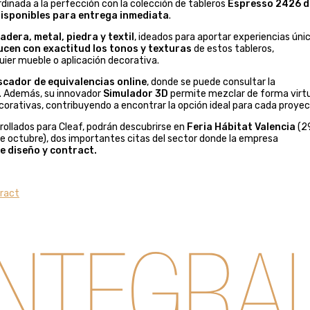
dinada a la perfección con la colección de tableros
Espresso 2426 d
disponibles para entrega inmediata
.
adera, metal, piedra y textil
, ideados para aportar experiencias úni
cen con exactitud los tonos y texturas
de estos tableros,
ier mueble o aplicación decorativa.
cador de equivalencias online
, donde se puede consultar la
f. Además, su innovador
Simulador 3D
permite mezclar de forma virt
corativas, contribuyendo a encontrar la opción ideal para cada proyec
rollados para Cleaf, podrán descubrirse en
Feria Hábitat Valencia
(2
e octubre), dos importantes citas del sector donde la empresa
e diseño y contract.
tract