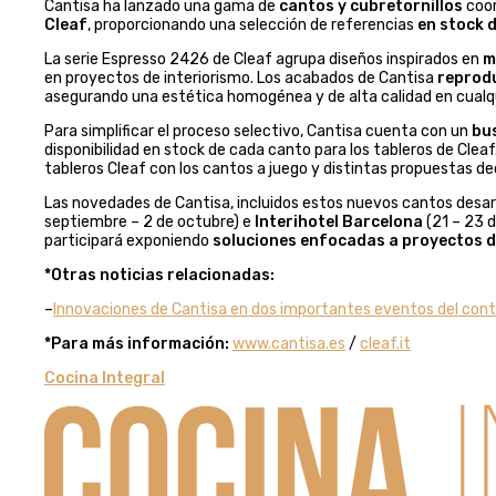
Cantisa ha lanzado una gama de
cantos y cubretornillos
coor
Cleaf
, proporcionando una selección de referencias
en stock 
La serie Espresso 2426 de Cleaf agrupa diseños inspirados en
m
en proyectos de interiorismo. Los acabados de Cantisa
reprodu
asegurando una estética homogénea y de alta calidad en cualqu
Para simplificar el proceso selectivo, Cantisa cuenta con un
bus
disponibilidad en stock de cada canto para los tableros de Clea
tableros Cleaf con los cantos a juego y distintas propuestas de
Las novedades de Cantisa, incluidos estos nuevos cantos desar
septiembre – 2 de octubre) e
Interihotel Barcelona
(21 – 23 d
participará exponiendo
soluciones enfocadas a proyectos d
*Otras noticias relacionadas:
–
Innovaciones de Cantisa en dos importantes eventos del con
*Para más información:
www.cantisa.es
/
cleaf.it
Cocina Integral