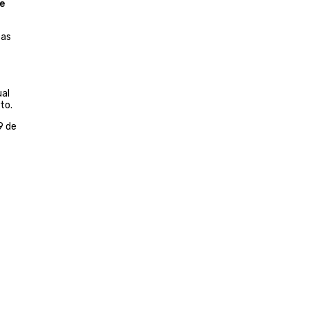
e
cas
ual
to.
9 de