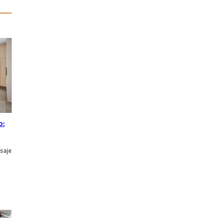
o:
isaje