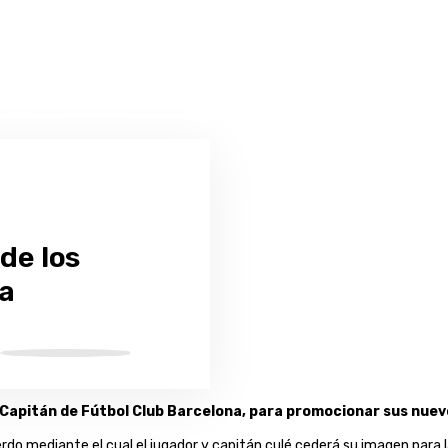
de los
ba
 y Capitán de Fútbol Club Barcelona, para promocionar sus nue
rdo mediante el cual el jugador y capitán culé cederá su imagen para 