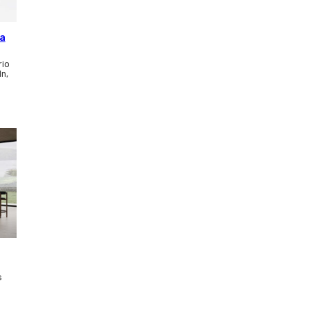
ca
rio
ln,
s