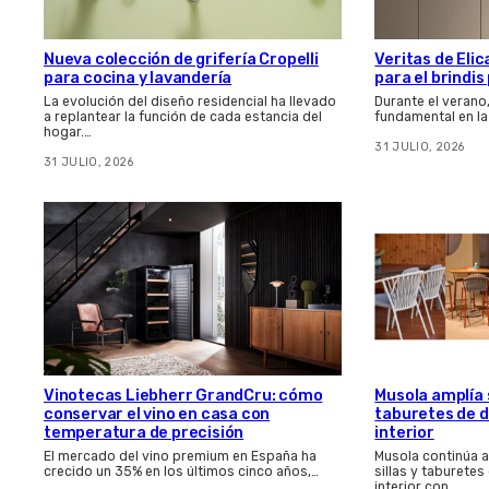
Nueva colección de grifería Cropelli
Veritas de Elic
para cocina y lavandería
para el brindi
La evolución del diseño residencial ha llevado
Durante el verano
a replantear la función de cada estancia del
fundamental en la
hogar.…
31 JULIO, 2026
31 JULIO, 2026
Vinotecas Liebherr GrandCru: cómo
Musola amplía s
conservar el vino en casa con
taburetes de d
temperatura de precisión
interior
El mercado del vino premium en España ha
Musola continúa 
crecido un 35% en los últimos cinco años,…
sillas y taburetes
interior con…