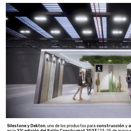
Silestone y Dekton
, uno de los productos para
construcción
y
a
en la
22ª edición del Salón Construmat 2023
(23-25 de mayo en