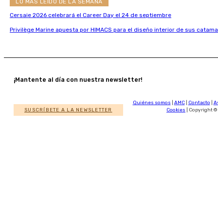
LO MÁS LEÍDO DE LA SEMANA
Cersaie 2026 celebrará el Career Day el 24 de septiembre
Privilège Marine apuesta por HIMACS para el diseño interior de sus catama
¡Mantente al día con nuestra newsletter!
Quiénes somos
|
AMC
|
Contacto
|
A
SUSCRÍBETE A LA NEWSLETTER
Cookies
| Copyright ©