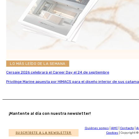
LO MÁS LEÍDO DE LA SEMANA
Cersaie 2026 celebrará el Career Day el 24 de septiembre
Privilège Marine apuesta por HIMACS para el diseño interior de sus catama
¡Mantente al día con nuestra newsletter!
Quiénes somos
|
AMC
|
Contacto
|
A
SUSCRÍBETE A LA NEWSLETTER
Cookies
| Copyright ©