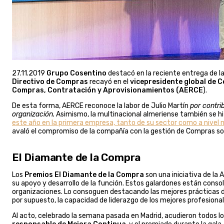
27.11.2019
Grupo Cosentino
destacó en la reciente entrega de l
Directivo de Compras
recayó en el
vicepresidente global de 
Compras, Contratación y Aprovisionamientos (AERCE
).
De esta forma, AERCE reconoce la labor de Julio Martín
por contri
organización.
Asimismo, la multinacional almeriense también se h
este año en la primera empresa, tanto de su sector como a nivel m
avaló el compromiso de la compañía con la gestión de Compras sos
El Diamante de la Compra
Los
Premios El Diamante de la Compra
son una iniciativa de la
su apoyo y desarrollo de la función. Estos galardones están conso
organizaciones. Lo consoguen destacando las mejores prácticas d
por supuesto, la capacidad de liderazgo de los mejores profesional
Al acto, celebrado la semana pasada en Madrid, acudieron todos los