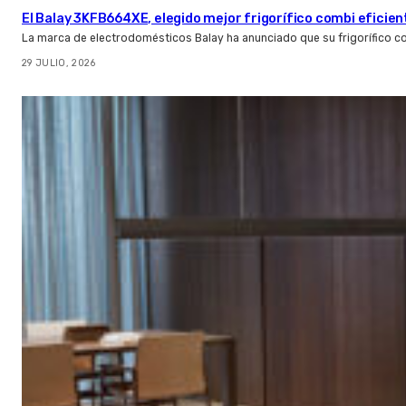
El Balay 3KFB664XE, elegido mejor frigorífico combi eficien
La marca de electrodomésticos Balay ha anunciado que su frigorífico c
29 JULIO, 2026