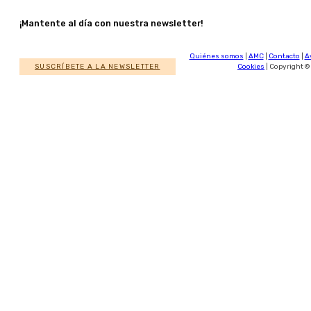
¡Mantente al día con nuestra newsletter!
Quiénes somos
|
AMC
|
Contacto
|
A
SUSCRÍBETE A LA NEWSLETTER
Cookies
| Copyright ©