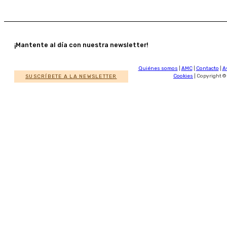
¡Mantente al día con nuestra newsletter!
Quiénes somos
|
AMC
|
Contacto
|
A
SUSCRÍBETE A LA NEWSLETTER
Cookies
| Copyright ©