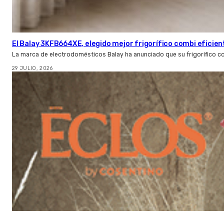
El Balay 3KFB664XE, elegido mejor frigorífico combi eficien
La marca de electrodomésticos Balay ha anunciado que su frigorífico c
29 JULIO, 2026