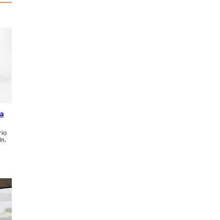
ca
rio
ln,