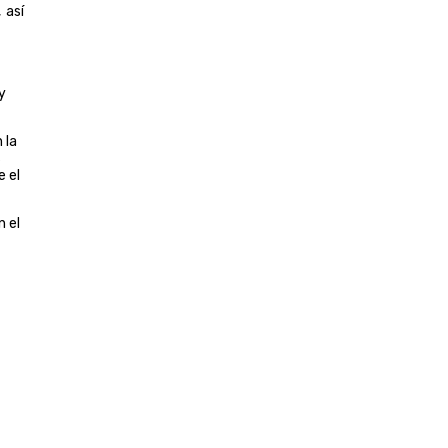
 así
y
 la
s
e el
n el