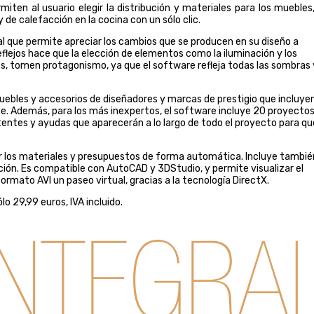
en al usuario elegir la distribución y materiales para los muebles,
y de calefacción en la cocina con un sólo clic.
l que permite apreciar los cambios que se producen en su diseño a
flejos hace que la elección de elementos como la iluminación y los
, tomen protagonismo, ya que el software refleja todas las sombras 
ebles y accesorios de diseñadores y marcas de prestigio que incluyen
nte. Además, para los más inexpertos, el software incluye 20 proyecto
tentes y ayudas que aparecerán a lo largo de todo el proyecto para qu
ar los materiales y presupuestos de forma automática. Incluye tambié
ción. Es compatible con AutoCAD y 3DStudio, y permite visualizar el
rmato AVI un paseo virtual, gracias a la tecnología DirectX.
o 29,99 euros, IVA incluido.