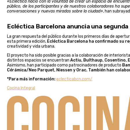
«Ecléctica nació con la voluntad de crear un espacio de encuentr
público, de los participantes y de nuestros colaboradores ha sup
conversaciones y nuevas miradas sobre la ciudad»
, han subraya
Ecléctica Barcelona anuncia una segunda 
La gran respuesta del público durante los primeros días de apertura
esta primera edición,
Ecléctica Barcelona ha confirmado su r
creatividad y vida urbana.
El proyecto ha sido posible gracias a la colaboración de interioris
distintos espacios se encuentran
Actiu, Bulthaup, Cosentino, E
Asimismo, han participado como patrocinadores de producto
Ban
Cérámica/Neo Parquet, Niessen y Orac. También han colabora
*Para más información:
eclecticabcn.com/
Cocina Integral