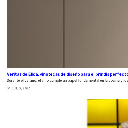
Veritas de Elica: vinotecas de diseño para el brindis perfect
Durante el verano, el vino cumple un papel fundamental en la cocina y l
31 JULIO, 2026