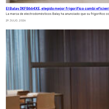
El Balay 3KFB664XE, elegido mejor frigorífico combi eficien
La marca de electrodomésticos Balay ha anunciado que su frigorífico c
29 JULIO, 2026