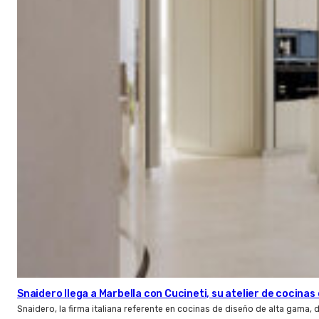
Snaidero llega a Marbella con Cucineti, su atelier de cocinas 
Snaidero, la firma italiana referente en cocinas de diseño de alta gama