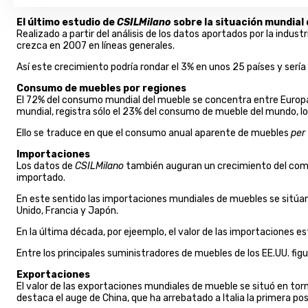
El último estudio de
CSILMilano
sobre la situación mundial
Realizado a partir del análisis de los datos aportados por la indust
crezca en 2007 en líneas generales.
Así este crecimiento podría rondar el 3% en unos 25 países y sería
Consumo de muebles por regiones
El 72% del consumo mundial del mueble se concentra entre Europa y
mundial, registra sólo el 23% del consumo de mueble del mundo, l
Ello se traduce en que el consumo anual aparente de muebles
per
Importaciones
Los datos de
CSILMilano
también auguran un crecimiento del com
importado.
En este sentido las importaciones mundiales de muebles se sitúan e
Unido, Francia y Japón.
En la última década, por ejeemplo, el valor de las importaciones e
Entre los principales suministradores de muebles de los EE.UU. figur
Exportaciones
El valor de las exportaciones mundiales de mueble se situó en torno
destaca el auge de China, que ha arrebatado a Italia la primera pos