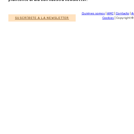
Quiénes somos
|
AMC
|
Contacto
|
A
SUSCRÍBETE A LA NEWSLETTER
Cookies
| Copyright ©