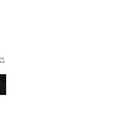
ica
a el