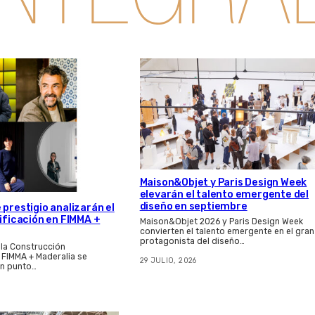
Maison&Objet y Paris Design Week
elevarán el talento emergente del
diseño en septiembre
 prestigio analizarán el
dificación en FIMMA +
Maison&Objet 2026 y Paris Design Week
convierten el talento emergente en el gran
protagonista del diseño…
 la Construcción
e FIMMA + Maderalia se
29 JULIO, 2026
n punto…