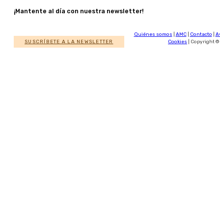
¡Mantente al día con nuestra newsletter!
Quiénes somos
|
AMC
|
Contacto
|
A
SUSCRÍBETE A LA NEWSLETTER
Cookies
| Copyright ©