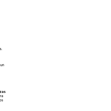
s.
 un
zas
ra
os