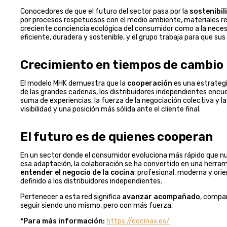
Conocedores de que el futuro del sector pasa por la
sostenibil
por procesos respetuosos con el medio ambiente, materiales rec
creciente conciencia ecológica del consumidor como a la necesi
eficiente, duradera y sostenible, y el grupo trabaja para que s
Crecimiento en tiempos de cambio
El modelo MHK demuestra que la
cooperación
es una estrategi
de las grandes cadenas, los distribuidores independientes encu
suma de experiencias, la fuerza de la negociación colectiva y 
visibilidad y una posición más sólida ante el cliente final.
El futuro es de quienes cooperan
En un sector donde el consumidor evoluciona más rápido que nu
esa adaptación, la colaboración se ha convertido en una herra
entender el negocio de la cocina
: profesional, moderna y ori
definido a los distribuidores independientes.
Pertenecer a esta red significa
avanzar acompañado
, compar
seguir siendo uno mismo, pero con más fuerza.
*Para más información:
https://cocinas.es/