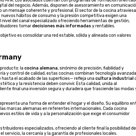
elo MHK. Los asociados cuentan con programas de formación orientad
digital del negocio. Además, disponen de asesoramiento en comunicació
 un mensaje coherente y profesional. El sector de la cocina atraviesa
 los nuevos hábitos de consumo y la presión competitiva exigen una
l nivel del canal especializado ofreciendo herramientas de gestión,
tribuidores tomar
decisiones más informadas
y rentables.
objetivo es consolidar una red estable, sólida y alineada con valores
ermany
 producto: la
cocina alemana
, sinónimo de precisión, fiabilidad y
ería y control de calidad, estas cocinas combinan tecnología avanzada
e hasta el acabado de las superficies— refleja una
cultura industrial
tética y la resistencia deben convivir. Esta calidad, unida al
liente final una inversión segura y duradera que trasciende las modas 
epresenta una forma de entender el hogar y el diseño. Su equilibrio en
 las marcas alemanas en referentes internacionales. Cada cocina
evos estilos de vida y a la personalización que exige el consumidor
ribuidores especializados, ofreciendo al cliente final la posibilidad de
l servicio, la cercanía y la garantía de profesionales locales.