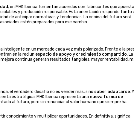
idad
, en MHK Ibérica fomentan acuerdos con fabricantes que apuest
iclables y producción responsable. Esta orientación responde tanto a
dad de anticipar normativas y tendencias. La cocina del futuro será
us asociados estén preparados para ese cambio.
a inteligente en un mercado cada vez más polarizado. Frente a la pre
entran en la red un
espacio de apoyo y crecimiento compartido
. La
la mejora continua generan resultados tangibles: mayor rentabilidad, 
nca, el verdadero desafío no es vender más, sino
saber adaptarse
. 
mienta estratégica. MHK Ibérica representa una
nueva forma de
entada al futuro, pero sin renunciar al valor humano que siempre ha
tir conocimiento y multiplicar oportunidades. En definitiva, significa