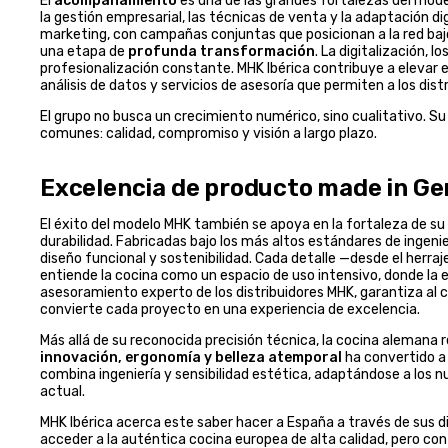
El
acompañamiento
es una de las grandes fortalezas del mod
la gestión empresarial, las técnicas de venta y la adaptación 
marketing, con campañas conjuntas que posicionan a la red bajo
una etapa de
profunda transformación
. La digitalización,
profesionalización constante. MHK Ibérica contribuye a elevar e
análisis de datos y servicios de asesoría que permiten a los dis
El grupo no busca un crecimiento numérico, sino cualitativo. Su 
comunes: calidad, compromiso y visión a largo plazo.
Excelencia de producto made in G
El éxito del modelo MHK también se apoya en la fortaleza de su
durabilidad. Fabricadas bajo los más altos estándares de ingeni
diseño funcional y sostenibilidad. Cada detalle —desde el herraj
entiende la cocina como un espacio de uso intensivo, donde la es
asesoramiento experto de los distribuidores MHK, garantiza al c
convierte cada proyecto en una experiencia de excelencia.
Más allá de su reconocida precisión técnica, la cocina alemana r
innovación, ergonomía y belleza atemporal
ha convertido a
combina ingeniería y sensibilidad estética, adaptándose a los nu
actual.
MHK Ibérica acerca este saber hacer a España a través de sus dist
acceder a la auténtica cocina europea de alta calidad, pero con e