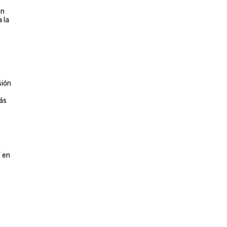
an
 la
sión
más
Y en