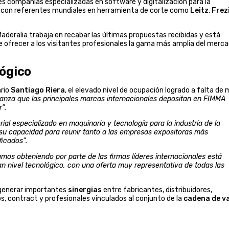
es compañías especializadas en software y digitalización para la
o con referentes mundiales en herramienta de corte como
Leitz
,
Frez
aderalia trabaja en recabar las últimas propuestas recibidas y está
de ofrecer a los visitantes profesionales la gama más amplia del merca
lógico
ario
Santiago Riera
, el elevado nivel de ocupación logrado a falta de
anza que las principales marcas internacionales depositan en FIMMA
”.
al especializado en maquinaria y tecnología para la industria de la
su capacidad para reunir tanto a las empresas expositoras más
icados”.
mos obteniendo por parte de las firmas líderes internacionales está
an nivel tecnológico, con una oferta muy representativa de todas las
 generar importantes
sinergias
entre fabricantes, distribuidores,
os, contract y profesionales vinculados al conjunto de la
cadena de v