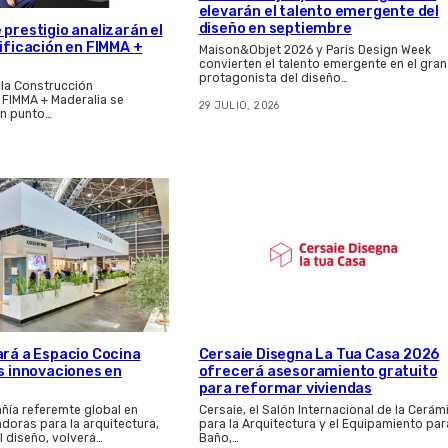
elevarán el talento emergente del
diseño en septiembre
 prestigio analizarán el
dificación en FIMMA +
Maison&Objet 2026 y Paris Design Week
convierten el talento emergente en el gran
protagonista del diseño…
 la Construcción
e FIMMA + Maderalia se
29 JULIO, 2026
n punto…
ará a Espacio Cocina
Cersaie Disegna La Tua Casa 2026
as innovaciones en
ofrecerá asesoramiento gratuito
para reformar viviendas
ñía referemte global en
Cersaie, el Salón Internacional de la Cerám
adoras para la arquitectura,
para la Arquitectura y el Equipamiento par
el diseño, volverá…
Baño,…