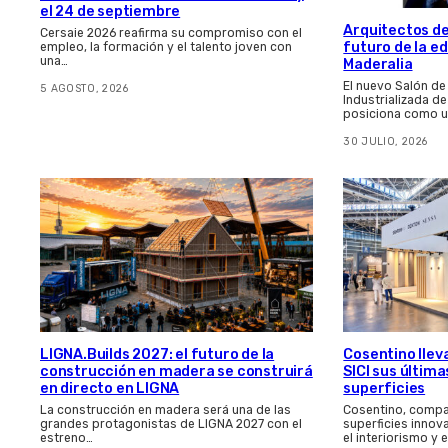
el 24 de septiembre
Arquitectos de
Cersaie 2026 reafirma su compromiso con el
futuro de la e
empleo, la formación y el talento joven con
una…
Maderalia
El nuevo Salón de
5 AGOSTO, 2026
Industrializada d
posiciona como u
30 JULIO, 2026
LIGNA.Builds 2027: el futuro de la
Cosentino llev
construcción en madera se construirá
SICI sus últim
en directo en LIGNA
superficies
La construcción en madera será una de las
Cosentino, compa
grandes protagonistas de LIGNA 2027 con el
superficies innov
estreno…
el interiorismo y 