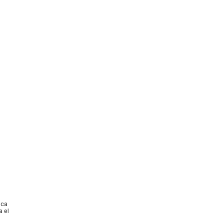
ica
a el