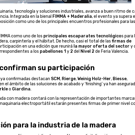
uinaria, tecnología y soluciones industriales, avanza a buen ritmo de 
ncia. Integrada en la bienal
FIMMA + Maderalia
, el evento ya supera e
posición como uno de los principales encuentros profesionales para la
 FIMMA como uno de los
principales escaparates tecnológico
s para 
ra, carpintería y el hábitat. De hecho, casi el total de las
firmas de
rticipación en una edición que reunirá
la mayor oferta del sector
y 
orrespondientes a los
pabellones 1
y
2
del
Nivel 2
de Feria Valencia.
 confirman su participación
a ya confirmadas destacan
SCM
,
Rierge
,
Weinig Holz-Her
,
Biesse
,
, en el ámbito de las soluciones de acabado y ‘finishing’ ya han asegura
rkle
o
Giardina
.
izada con madera contará con la representación de importantes marca
maquinaria electroportátil estarán presentes firmas de primer nivel 
ión para la industria de la madera