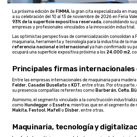
La próxima edición de
FIMMA
, la gran cita especializada en maq
a su celebración del 10 al 13 de noviembre de 2026 en Feria Vale
93% de la superficie expositiva reservada
, consolidando su 
empresas y profesionales vinculados a la innovación industrial.
Las optimistas perspectivas de comercialización consolidan a
maquinaria, herramienta y tecnología para la industria de la made
referencia nacional e internacional
ya han confirmado su pa
ocupará una superficie expositiva próxima a los
24.000 m2
, c
Principales firmas internacionales
Entre las empresas internacionales de maquinaria para mader
Felder
,
Casadei Busellato
o
KDT
, entre otras. Por otra parte
su presencia compañías referentes como
Barberán
,
Cefla
,
Bü
Asimismo, el segmento vinculado a la construcción industrial
como
Hundegger
o
Essetre
, mientras que en el segmento de 
Makita
,
Festool
,
Mafell
o
Disber
, entre otras.
Maquinaria, tecnología y digitalizac