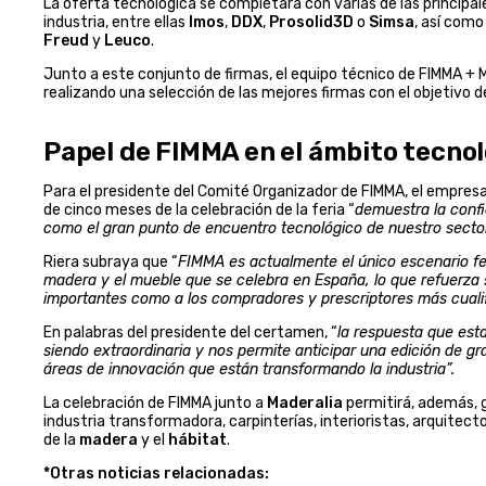
La oferta tecnológica se completará con varias de las principal
industria, entre ellas
Imos
,
DDX
,
Prosolid3D
o
Simsa
, así com
Freud
y
Leuco
.
Junto a este conjunto de firmas, el equipo técnico de FIMMA + M
realizando una selección de las mejores firmas con el objetivo 
Papel de FIMMA en el ámbito tecno
Para el presidente del Comité Organizador de FIMMA, el empres
de cinco meses de la celebración de la feria “
demuestra la confi
como el gran punto de encuentro tecnológico de nuestro sector
Riera subraya que “
FIMMA es actualmente el único escenario feri
madera y el mueble que se celebra en España, lo que refuerza 
importantes como a los compradores y prescriptores más cualif
En palabras del presidente del certamen, “
la respuesta que esta
siendo extraordinaria y nos permite anticipar una edición de gr
áreas de innovación que están transformando la industria”.
La celebración de FIMMA junto a
Maderalia
permitirá, además,
industria transformadora, carpinterías, interioristas, arquitect
de la
madera
y el
hábitat
.
*Otras noticias relacionadas: