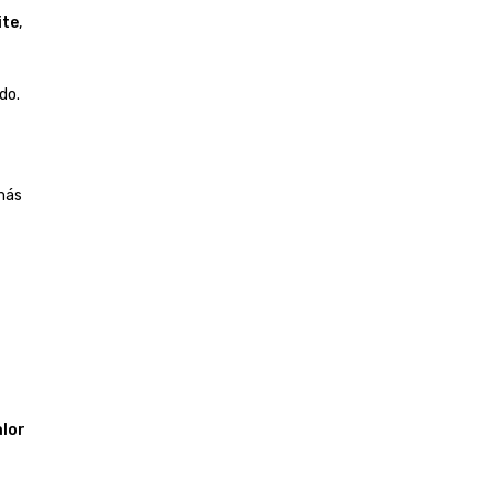
ite
,
do.
 más
alor