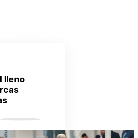
 lleno
arcas
as