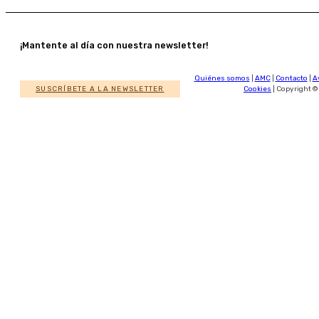
¡Mantente al día con nuestra newsletter!
Quiénes somos
|
AMC
|
Contacto
|
A
SUSCRÍBETE A LA NEWSLETTER
Cookies
| Copyright ©