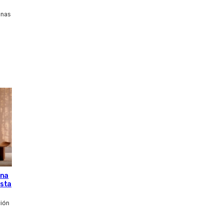
inas
una
esta
ción