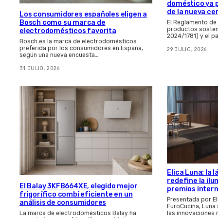
doméstico ya 
de la nueva ce
Los consumidores españoles eligen a
Bosch como su marca de
El Reglamento de
productos sosten
electrodomésticos favorita
2024/1781) y el p
Bosch es la marca de electrodomésticos
preferida por los consumidores en España,
29 JULIO, 2026
según una nueva encuesta…
31 JULIO, 2026
Elica Luna: la
redefine la il
El Balay 3KFB664XE, elegido mejor
premios inter
frigorífico combi eficiente en un
Presentada por El
análisis de consumidores
EuroCucina, Luna
las innovaciones
La marca de electrodomésticos Balay ha