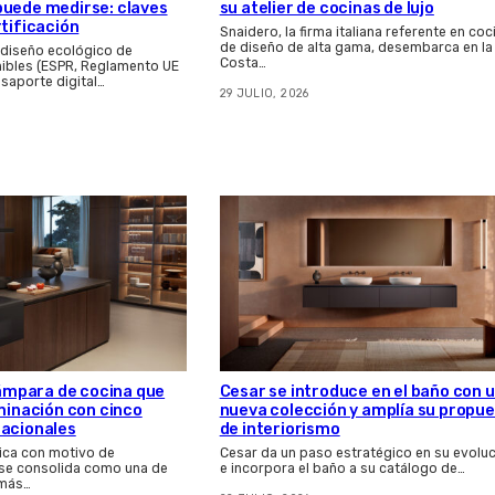
su atelier de cocinas de lujo
puede medirse: claves
rtificación
Snaidero, la firma italiana referente en coc
de diseño de alta gama, desembarca en la
 diseño ecológico de
Costa…
ibles (ESPR, Reglamento UE
asaporte digital…
29 JULIO, 2026
 lámpara de cocina que
Cesar se introduce en el baño con 
uminación con cinco
nueva colección y amplía su propu
nacionales
de interiorismo
ica con motivo de
Cesar da un paso estratégico en su evolu
 se consolida como una de
e incorpora el baño a su catálogo de…
 más…